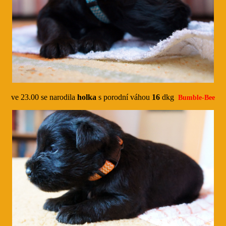
ve 23.00 se narodila
holka
s porodní váhou
16
dkg
Bumble-Bee