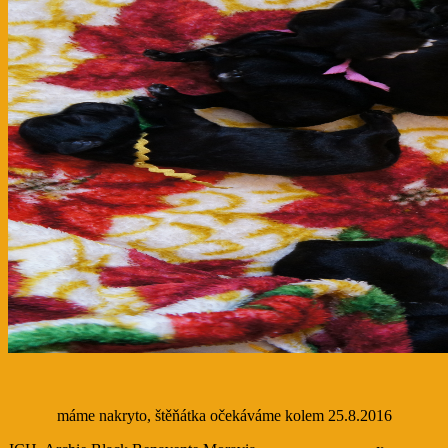
máme nakryto, štěňátka očekáváme kolem 25.8.2016