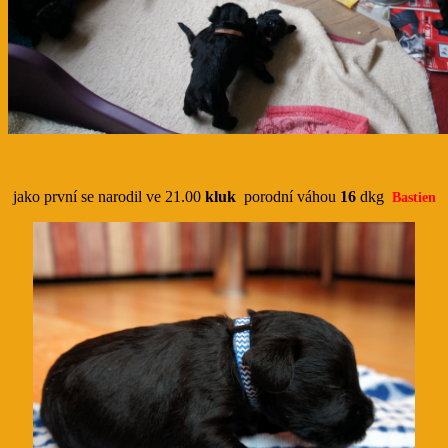
jako první se narodil ve 21.00
kluk
porodní váhou
16
dkg
Bastien