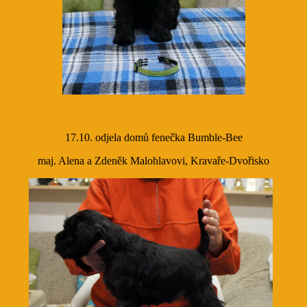
17.10. odjela domů fenečka Bumble-Bee
maj. Alena a Zdeněk Malohlavovi, Kravaře-Dvořisko