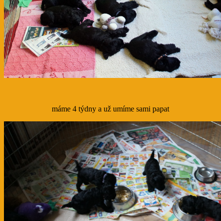
máme 4 týdny a už umíme sami papat