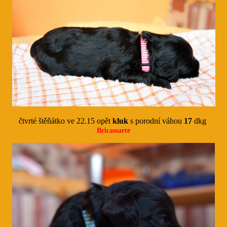
čtvrté štěňátko ve 22.15 opět
kluk
s porodní váhou
17
dkg
Bricassarte