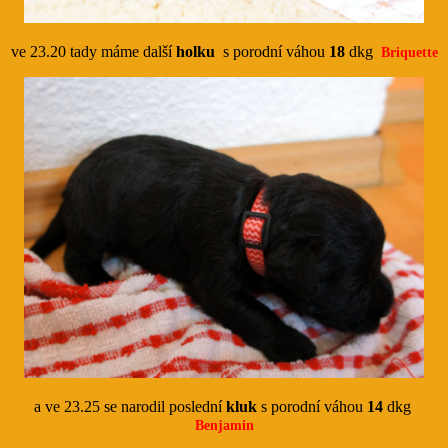
ve 23.20 tady máme další
holku
s porodní váhou
18
dkg
Briquette
a ve 23.25 se narodil poslední
kluk
s porodní váhou
14
dkg
Benjamin