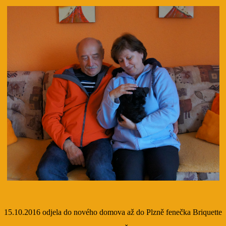
15.10.2016 odjela do nového domova až do Plzně fenečka Briquette