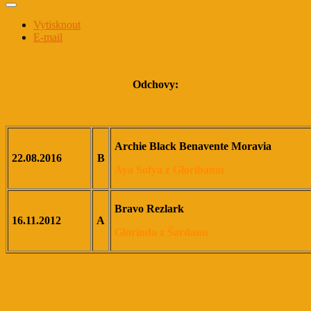
Vytisknout
E-mail
Odchovy:
Archie Black Benavente Moravia
22.08.2016
B
Aya Sofya z Gloribamu
Bravo Rezlark
16.11.2012
A
Glorinda z Šardanu