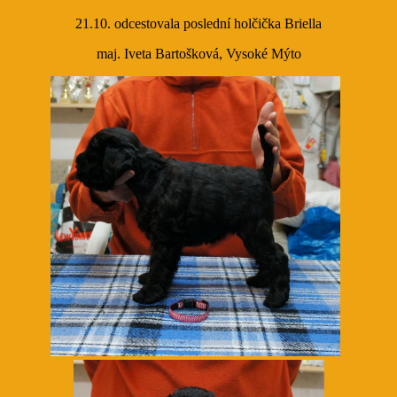
21.10. odcestovala poslední holčička Briella
maj. Iveta Bartošková, Vysoké Mýto